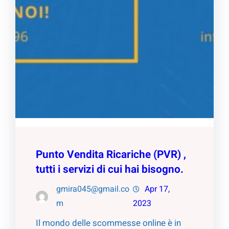
Punto Vendita Ricariche (PVR) ,
tutti i servizi di cui hai bisogno.
gmira045@gmail.co
Apr 17,
m
2023
Il mondo delle scommesse online è in