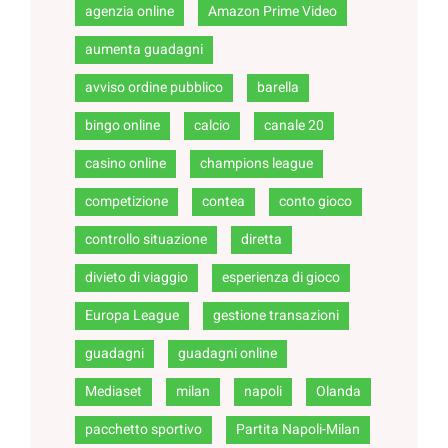
agenzia online
Amazon Prime Video
aumenta guadagni
avviso ordine pubblico
barella
bingo online
calcio
canale 20
casino online
champions league
competizione
contea
conto gioco
controllo situazione
diretta
divieto di viaggio
esperienza di gioco
Europa League
gestione transazioni
guadagni
guadagni online
Mediaset
milan
napoli
Olanda
pacchetto sportivo
Partita Napoli-Milan