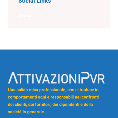
Social Links
Facebook
Twitter
YouTube
Una solida etica professionale, che si traduce in
comportamenti equi e responsabili nei confronti
dei clienti, dei fornitori, dei dipendenti e della
società in generale.