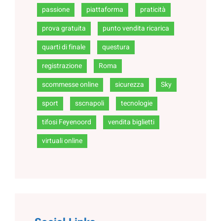
passione
piattaforma
praticità
prova gratuita
punto vendita ricarica
quarti di finale
questura
registrazione
Roma
scommesse online
sicurezza
Sky
sport
sscnapoli
tecnologie
tifosi Feyenoord
vendita biglietti
virtuali online