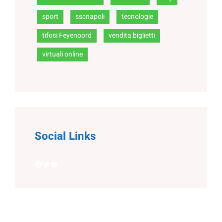
sport
sscnapoli
tecnologie
tifosi Feyenoord
vendita biglietti
virtuali online
Social Links
Facebook
Twitter
YouTube