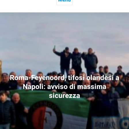
Roma-Feyenoord, tifosi olandesi a
Napoli:
avviso
di
massima
sicurezza