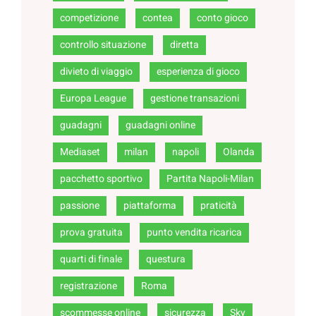
competizione
contea
conto gioco
controllo situazione
diretta
divieto di viaggio
esperienza di gioco
Europa League
gestione transazioni
guadagni
guadagni online
Mediaset
milan
napoli
Olanda
pacchetto sportivo
Partita Napoli-Milan
passione
piattaforma
praticità
prova gratuita
punto vendita ricarica
quarti di finale
questura
registrazione
Roma
scommesse online
sicurezza
Sky