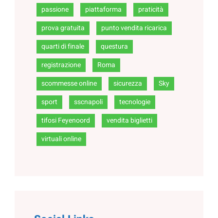
passione
piattaforma
praticità
prova gratuita
punto vendita ricarica
quarti di finale
questura
registrazione
Roma
scommesse online
sicurezza
Sky
sport
sscnapoli
tecnologie
tifosi Feyenoord
vendita biglietti
virtuali online