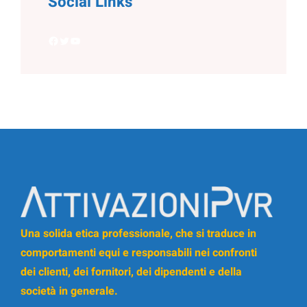
Social Links
Facebook
Twitter
YouTube
Una solida etica professionale, che si traduce in
comportamenti equi e responsabili nei confronti
dei clienti, dei fornitori, dei dipendenti e della
società in generale.