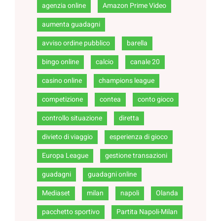
agenzia online
Amazon Prime Video
aumenta guadagni
avviso ordine pubblico
barella
bingo online
calcio
canale 20
casino online
champions league
competizione
contea
conto gioco
controllo situazione
diretta
divieto di viaggio
esperienza di gioco
Europa League
gestione transazioni
guadagni
guadagni online
Mediaset
milan
napoli
Olanda
pacchetto sportivo
Partita Napoli-Milan