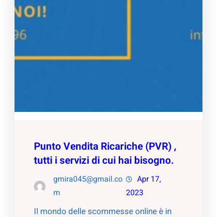
Punto Vendita Ricariche (PVR) ,
tutti i servizi di cui hai bisogno.
gmira045@gmail.co
Apr 17,
m
2023
Il mondo delle scommesse online è in